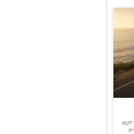
 לקום
ים