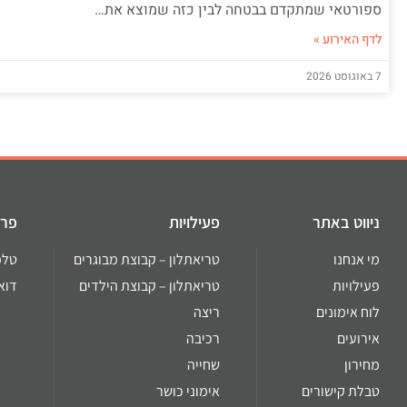
ספורטאי שמתקדם בבטחה לבין כזה שמוצא את…
לדף האירוע »
7 באוגוסט 2026
ניווט באתר
פעילויות
פרט
מי אנחנו
טריאתלון – קבוצת מבוגרים
טלפון: 02
פעילויות
טריאתלון – קבוצת הילדים
דוא''ל: .il
לוח אימונים
ריצה
אירועים
רכיבה
מחירון
שחייה
טבלת קישורים
אימוני כושר