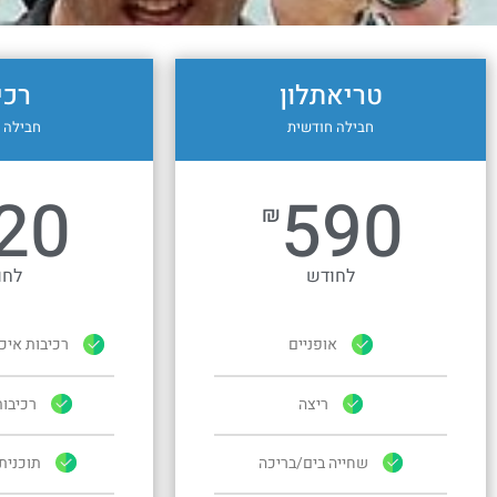
טריאתלון
רכי
חבילה חודשית
חבילה 
20
590
₪
לחודש
לחו
אופניים
רכיבות איכ
ריצה
רכיבו
שחייה בים/בריכה
תוכנית ר