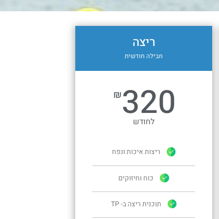
ריצה
חבילה חודשית
320
₪
לחודש
ריצות איכות ונפח
כוח וחיזוקים
תוכנית ריצה ב- TP