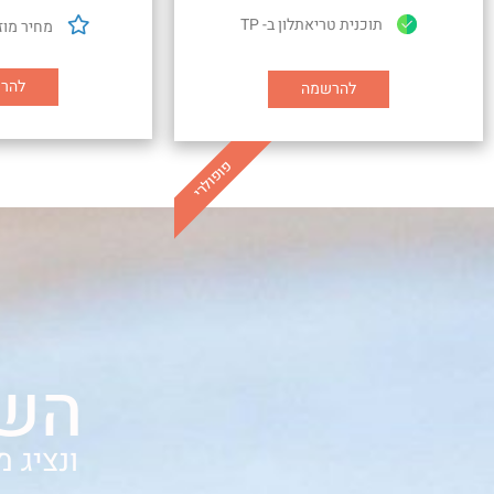
תוכנית טריאתלון ב- TP
מחיר מוז
להר
להרשמה
פופולרי
השא
ונציג 