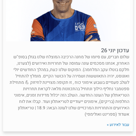
ון יוני 26
ם חברים, עם סיומו של מחנה הרכיבה המוצלח שלנו בגולן בסופ"ש
רון, אנחנו מסכמים עונה עמוסה של תחרויות ואירועים (לצערנו,
ם בוטלו עקב המלחמה). הפוקוס שלנו כעת, במהלך החודשים יולי
גוסט, יהיה התאוששות ושמירה על הכושר הקיים. מומלץ להתחיל
ב פעמיים בשבוע אימוני כוח , זו תקופה מצויינת לחיזוק 💪 מתחילת
מבר נחליף הילוך ונתחיל בהתכוונות מלאה לקראת תחרויות
יאתלון של העונה החדשה. השלב הזה יכלול מדידות זמנים, אימוני
פות (בריקים), אימונים ייעודיים לטריאתלון ועוד. קבלו את לוח
האירועים והתחרויות המרכזיים שלנו לעונה הבאה: 18.9 | טריאתלון
וד (ספרינט ואולימפי)
ר לאירוע »