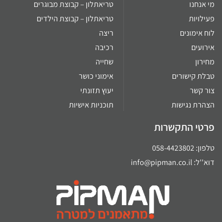
נחנו
טריאתלון – קבוצת מבוגרים
ויות
טריאתלון – קבוצת הילדים
אימונים
ריצה
עים
רכיבה
ון
שחייה
 קישורים
אימוני כושר
קשר
יעוץ תזונתי
ת נגישות
תוכניות אישיות
י התקשרות
058-442
info@pipman.