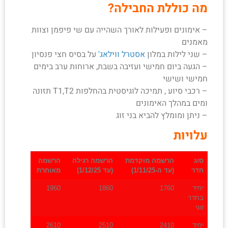
מה כוללת החבילה?
– אימונים ופעילות לאורך השהייה עם שי פיפמן וצוות
מאמנים
– שני לילות במלון
אסטרל ווילאג'
על בסיס חצי פנסיון
– הגעה ביום חמישי ועזיבה בשבת, ארוחות ערב בימים
חמישי ושישי
– רכבי סיוע , תמיכה לוגיסטית בהחלפות T1,T2 תזונה
ומים במהלך האימונים
– ניתן ומומלץ להביא בני זוג
עלויות
סוג
הרשמה מוקדמת
הרשמה רגילה
הרשמה
חדר
(עד ה-1/11/25)
(עד 1/12/25)
מאוחרת
יחיד
1760
1860
1960
בחדר
זוגי
יחיד
2410
2510
2610