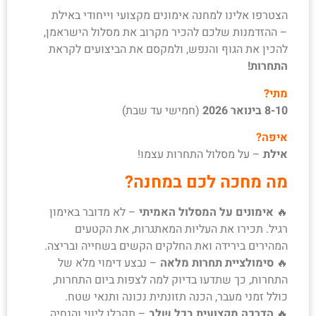
הצטרפו אלינו למחנה אימונים מקצועי וייחודי באילת
צור קשר
– ההזדמנות שלכם להכיר מקרוב את מסלול הישראמן,
להכין את הגוף והנפש, ולמקסם את הביצועים לקראת
התחרות!
מתי?
8-10 בינואר 2026
(חמישי עד שבת)
איפה?
אילת
– על מסלול התחרות עצמו!
מה מחכה לכם במחנה?
🔥
אימונים על המסלול האמיתי
– לא מדובר באימון
רגיל. תכירו את העליות המאתגרות, את הקטעים
המהירים בירידה ואת החלקים הקשים בשחייה ובריצה.
🔥
סימולציית תחרות מלאה
– נבצע דימוי מלא של
התחרות, כך שתדעו בדיוק למה לצפות ביום התחרות,
כולל זמני מעבר, הכנה תזונתית נכונה ותנאי שטח.
🔥
הדרכה מקצועית בכל שלב
– תקבלו ליווי והנחיה