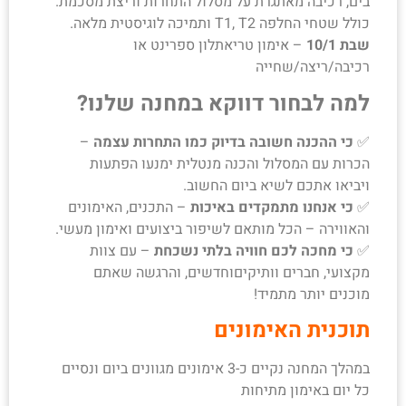
בים, רכיבה מאתגרת על מסלול התחרות וריצת מסכמת.
כולל שטחי החלפה T1, T2 ותמיכה לוגיסטית מלאה.
שבת 10/1
– אימון טריאתלון ספרינט או
רכיבה/ריצה/שחייה
למה לבחור דווקא במחנה שלנו?
✅
כי ההכנה חשובה בדיוק כמו התחרות עצמה
–
הכרות עם המסלול והכנה מנטלית ימנעו הפתעות
ויביאו אתכם לשיא ביום החשוב.
✅
כי אנחנו מתמקדים באיכות
– התכנים, האימונים
והאווירה – הכל מותאם לשיפור ביצועים ואימון מעשי.
✅
כי מחכה לכם חוויה בלתי נשכחת
– עם צוות
מקצועי, חברים וותיקיםוחדשים, והרגשה שאתם
מוכנים יותר מתמיד!
תוכנית האימונים
במהלך המחנה נקיים כ-3 אימונים מגוונים ביום ונסיים
כל יום באימון מתיחות