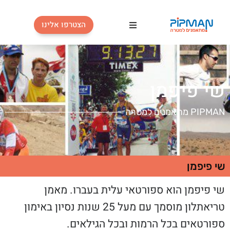
הצטרפו אלינו
פעילויות
טבלת אימונים
י פיפמן
מחירון
 מתאמנים למטרה
כלים למתאמן
פודקאסטים
 פיפמן
בלוג
 פיפמן הוא ספורטאי עלית בעברו. מאמן
טריאתלון מוסמך עם מעל 25 שנות נסיון באימון
מי אנחנו
ורטאים בכל הרמות ובכל הגילאים.