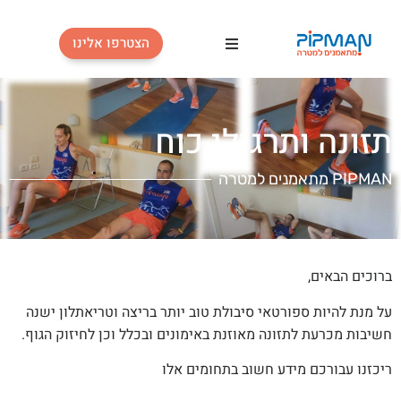
הצטרפו אלינו
פעילויות
תזונה ותרגילי כוח
טבלת אימונים
PIPMAN מתאמנים למטרה
מחירון
כלים למתאמן
ברוכים הבאים,
פודקאסטים
על מנת להיות ספורטאי סיבולת טוב יותר בריצה וטריאתלון ישנה
בלוג
חשיבות מכרעת לתזונה מאוזנת באימונים ובכלל וכן לחיזוק הגוף.
ריכזנו עבורכם מידע חשוב בתחומים אלו
מי אנחנו