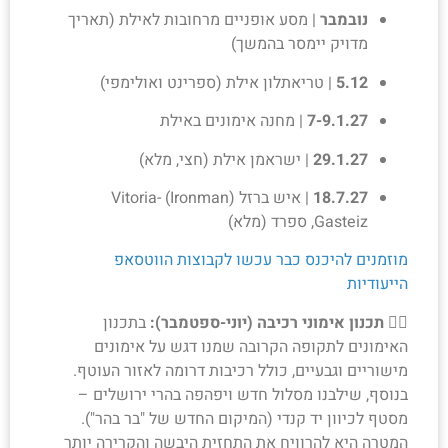
נובמבר
| מסע אופניים מרחובות לאילת (תאריך
מדויק יימסר בהמשך)
5.12
| טריאתלון אילת (ספרינט ואולימפי)
7-9.1.27
| מחנה אימונים באילת
29.1.27
| ישראמן אילת (חצי, מלא)
18.7.27
| איש ברזל (Ironman) Vitoria-
Gasteiz, ספרד (מלא)
מוזמנים להיכנס כבר עכשו לקבוצות הווטסאפ
הייעודיות
🚴‍♂️
תכנון אימוני רכיבה (יוני-ספטמבר):
בתכנון
האימונים לתקופה הקרובה שמנו דגש על אימונים
מישוריים וגבעיים, כולל רכיבות דרומה לאזור העוטף.
בנוסף, שילבנו מסלול חדש ויפהפה בהרי ירושלים –
מסטף לכיוון יד קנדי (המיקום החדש של "בר בהר").
המטרה היא להרוויח את התחזית היבשה והקרירה יותר