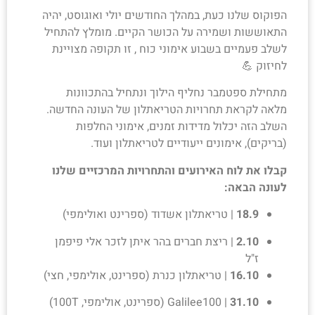
הפוקוס שלנו כעת, במהלך החודשים יולי ואוגוסט, יהיה
צור קשר
התאוששות ושמירה על הכושר הקיים. מומלץ להתחיל
לשלב פעמיים בשבוע אימוני כוח , זו תקופה מצויינת
לחיזוק 💪
מתחילת ספטמבר נחליף הילוך ונתחיל בהתכוונות
מלאה לקראת תחרויות הטריאתלון של העונה החדשה.
השלב הזה יכלול מדידות זמנים, אימוני החלפות
(בריקים), אימונים ייעודיים לטריאתלון ועוד.
קבלו את לוח האירועים והתחרויות המרכזיים שלנו
לעונה הבאה:
18.9
| טריאתלון אשדוד (ספרינט ואולימפי)
2.10
| ריצת חברים בהר איתן לזכר אלי פיפמן
ז"ל
16.10
| טריאתלון כנרת (ספרינט, אולימפי, חצי)
31.10
| Galilee100 (ספרינט, אולימפי, 100T)