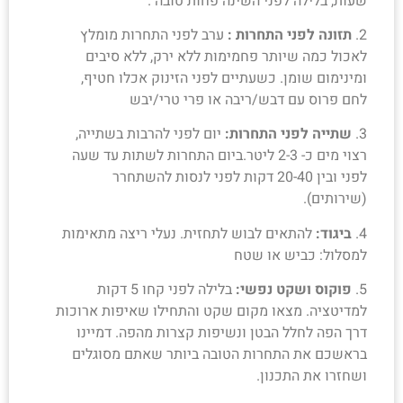
שעות, בלילה לפני השינה פחות טובה .
צור קשר
2.
תזונה לפני התחרות :
ערב לפני התחרות מומלץ
לאכול כמה שיותר פחמימות ללא ירק, ללא סיבים
ומינימום שומן. כשעתיים לפני הזינוק אכלו חטיף,
לחם פרוס עם דבש/ריבה או פרי טרי/יבש
3.
שתייה לפני התחרות:
יום לפני להרבות בשתייה,
רצוי מים כ- 2-3 ליטר.ביום התחרות לשתות עד שעה
לפני ובין 20-40 דקות לפני לנסות להשתחרר
(שירותים).
4.
ביגוד:
להתאים לבוש לתחזית. נעלי ריצה מתאימות
למסלול: כביש או שטח
5.
פוקוס ושקט נפשי:
בלילה לפני קחו 5 דקות
למדיטציה. מצאו מקום שקט והתחילו שאיפות ארוכות
דרך הפה לחלל הבטן ונשיפות קצרות מהפה. דמיינו
בראשכם את התחרות הטובה ביותר שאתם מסוגלים
ושחזרו את התכנון.