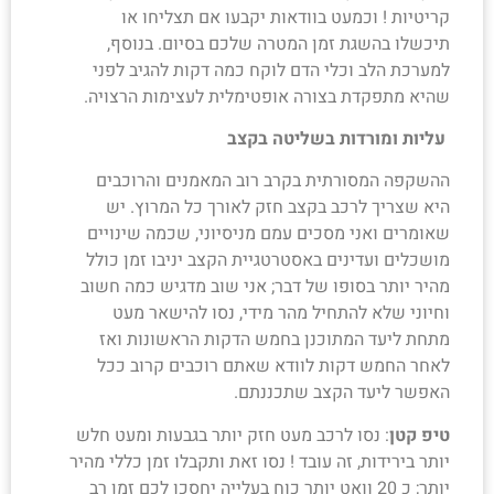
קריטיות ! וכמעט בוודאות יקבעו אם תצליחו או
תיכשלו בהשגת זמן המטרה שלכם בסיום. בנוסף,
למערכת הלב וכלי הדם לוקח כמה דקות להגיב לפני
שהיא מתפקדת בצורה אופטימלית לעצימות הרצויה.
עליות ומורדות בשליטה בקצב
ההשקפה המסורתית בקרב רוב המאמנים והרוכבים
היא שצריך לרכב בקצב חזק לאורך כל המרוץ. יש
שאומרים ואני מסכים עמם מניסיוני, שכמה שינויים
מושכלים ועדינים באסטרטגיית הקצב יניבו זמן כולל
מהיר יותר בסופו של דבר; אני שוב מדגיש כמה חשוב
וחיוני שלא להתחיל מהר מידי, נסו להישאר מעט
מתחת ליעד המתוכנן בחמש הדקות הראשונות ואז
לאחר החמש דקות לוודא שאתם רוכבים קרוב ככל
האפשר ליעד הקצב שתכננתם.
טיפ קטן
: נסו לרכב מעט חזק יותר בגבעות ומעט חלש
יותר בירידות, זה עובד ! נסו זאת ותקבלו זמן כללי מהיר
יותר; כ 20 וואט יותר כוח בעלייה יחסכו לכם זמן רב