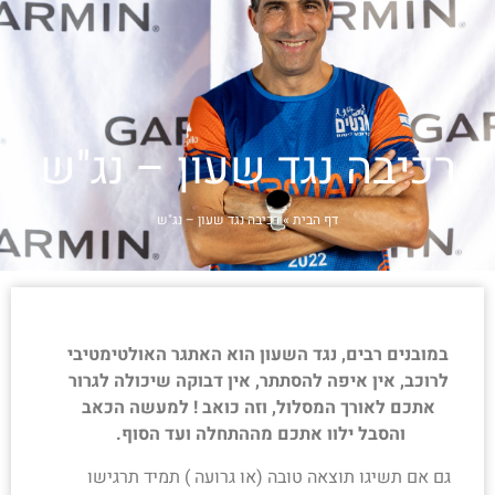
הצטרפו אלינו
פעילויות
רכיבה נגד שעון – נג"ש
טבלת אימונים
דף הבית
»
רכיבה נגד שעון – נג"ש
מחירון
כלים למתאמן
פודקאסטים
במובנים רבים, נגד השעון הוא האתגר האולטימטיבי
לרוכב, אין איפה להסתתר, אין דבוקה שיכולה לגרור
בלוג
אתכם לאורך המסלול, וזה כואב ! למעשה הכאב
והסבל ילוו אתכם מההתחלה ועד הסוף.
מי אנחנו
גם אם תשיגו תוצאה טובה (או גרועה ) תמיד תרגישו